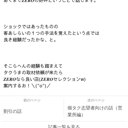
あくまで𝒁𝑬𝑹𝑶の好みということで話します。
ショックではあったものの
客あしらいの１つの手法を覚えたという点では
良き経験だったかな、と。
そこらへんの経験も踏まえて
タクうまの取材依頼が来たら
𝒁𝑬𝑹𝑶なら良い店(𝒁𝑬𝑹𝑶セレクションw)
案内するお！＼(^o^)／
前のページ
次のページ
個タク志望者向けの話（営
割引の話
業所編）
記事一覧を見る